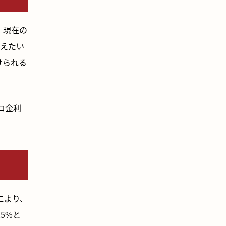
、現在の
抑えたい
けられる
ロ金利
により、
5%と